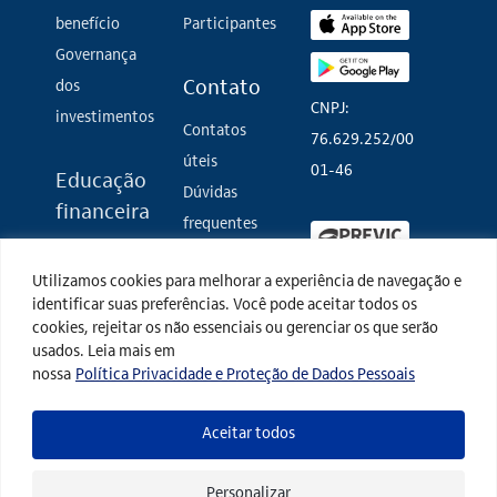
benefício
Participantes
Governança
dos
Contato
CNPJ:
investimentos
Contatos
76.629.252/00
úteis
01-46
Educação
Dúvidas
financeira
frequentes
Imposto de
Fale conosco
Utilizamos cookies para melhorar a experiência de navegação e
renda
identificar suas preferências. Você pode aceitar todos os
Eventos
Termos de
cookies, rejeitar os não essenciais ou gerenciar os que serão
Glossário de
uso
usados. Leia mais em
nossa
Política Privacidade e Proteção de Dados Pessoais
investimento
Política de
privacidade
Aceitar todos
Personalizar