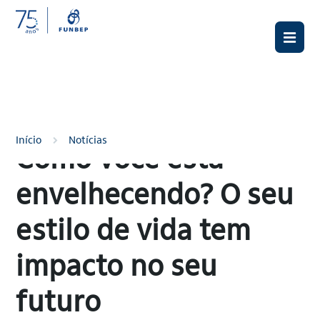
Ir
Pule
Pular
para
para
para
o
a
o
conteúdo
navegação
rodapé
principal
Início
Notícias
Como você está
envelhecendo? O seu
estilo de vida tem
impacto no seu
futuro