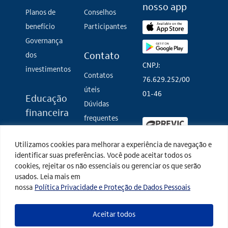
nosso app
Planos de
Conselhos
benefício
Participantes
Governança
dos
Contato
CNPJ:
investimentos
Contatos
76.629.252/00
úteis
01-46
Educação
Dúvidas
financeira
frequentes
Imposto de
Fale conosco
Utilizamos cookies para melhorar a experiência de navegação e
renda
identificar suas preferências. Você pode aceitar todos os
Eventos
Termos de
cookies, rejeitar os não essenciais ou gerenciar os que serão
Glossário de
uso
usados. Leia mais em
nossa
Política Privacidade e Proteção de Dados Pessoais
investimento
Política de
privacidade
Aceitar todos